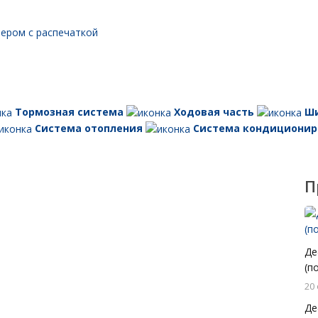
тером с распечаткой
Тормозная система
Ходовая часть
Ш
Система отопления
Система кондиционир
П
Де
(п
20
Де