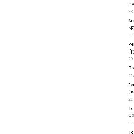
фо
38
Ап
Кр
13
Ре
Кр
29
По
13
За
(п
32
То
фо
53
То