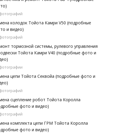
то)
 фотографий
мена колодок Тойота Камри V50 (подробные
то и видео)
 фотографий
монт тормозной системы, рулевого управления
подвески Тойота Камри V40 (подробные фото и
део)
 фотографии
мена цепи Тойота Секвойа (подробные фото и
део)
 фотографий
мена сцепление робот Тойота Королла
одробные фото и видео)
 фотографий
мена комплекта цепи ГРМ Тойота Королла
одробные фото и видео)