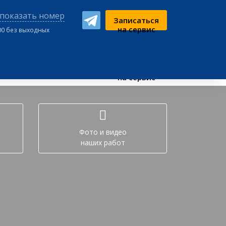
показать номер
Записаться
на сервис
:00 без выходных
ном чате:
Записаться
на сервис
Фото и видео
наших работ