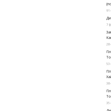
(п
91
Ди
7 
За
Ка
28
Пл
То
53
Пл
Ха
38
Пл
То
35
Ди