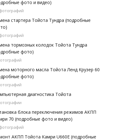
одробные фото и видео)
 фотографий
мена стартера Тойота Тундра (подробные
то)
 фотографий
мена тормозных колодок Тойота Тундра
одробные фото)
фотографий
мена моторного масла Тойота Ленд Крузер 60
одробные фото)
фотографий
мпьютерная диагностика Тойота
фотографии
тановка блока переключения режимов АКПП
мри 70 (подробные фото и видео)
 фотографий
монт АКПП Тойота Камри U660E (подробные