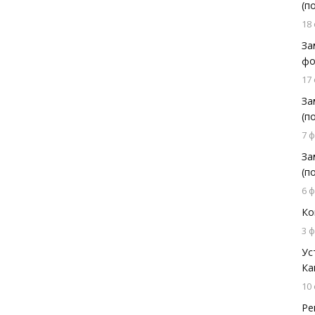
(п
18
За
фо
17
За
(п
7 
За
(п
6 
Ко
3 
Ус
Ка
10
Ре