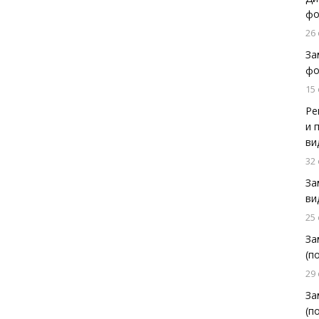
фо
26
За
фо
15
Ре
и 
ви
32
За
ви
25
За
(п
29
За
(п